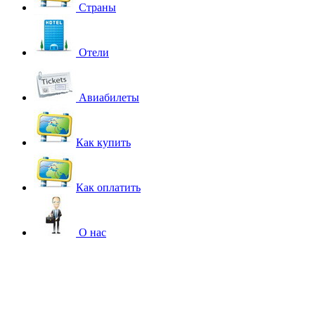
Страны
Отели
Авиабилеты
Как купить
Как оплатить
О нас