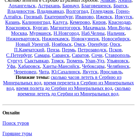
Сколько лететь в Сербию из разных городов:
Абакан
,
Анапа
,
Архангельск
,
Астрахань
,
Барнаул
,
Благовещенск
,
Братск
,
Владивосток
,
Владикавказ
,
Волгоград
,
Геленджик
,
Горно-
Алтайск
,
Грозный
,
Екатеринбург
,
Иваново
,
Ижевск
,
Иркутск
,
Казань
,
Калининград
,
Калуга
,
Кемерово
,
Киров
,
Краснодар
,
Красноярск
,
Курган
,
Магнитогорск
,
Махачкала
,
Мин.Воды
,
Москва
,
Мурманск
,
Н.Новгород
,
Наб.Челны
,
Нальчик
,
Нижневартовск
,
Нижнекамск
,
Новокузнецк
,
Новосибирск
,
Новый Уренгой
,
Ноябрьск
,
Омск
,
Оренбург
,
Орск
,
П.Камчатский
,
Пенза
,
Пермь
,
Петрозаводск
,
Псков
,
С.Петербург
,
Самара
,
Саранск
,
Саратов
,
Сочи
,
Ставрополь
,
Сургут
,
Сыктывкар
,
Томск
,
Тюмень
,
Улан-Удэ
,
Ульяновск
,
Уфа
,
Хабаровск
,
Ханты-Мансийск
,
Чебоксары
,
Челябинск
,
Череповец
,
Чита
,
Ю.Сахалинск
,
Якутск
,
Ярославль
,
Похожие темы:
сколько часов лететь в Сербию из
Минеральных вод
,
время перелета в Сербию из Минеральных
вод
,
время полета до Сербии из Минеральных вод
,
сколько
времени лететь до Сербии из Минеральных вод
.
Онлайн
Поиск туров
Горящие туры