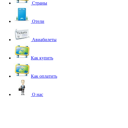
Страны
Отели
Авиабилеты
Как купить
Как оплатить
О нас