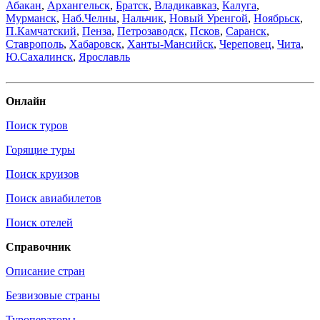
Абакан
,
Архангельск
,
Братск
,
Владикавказ
,
Калуга
,
Мурманск
,
Наб.Челны
,
Нальчик
,
Новый Уренгой
,
Ноябрьск
,
П.Камчатский
,
Пенза
,
Петрозаводск
,
Псков
,
Саранск
,
Ставрополь
,
Хабаровск
,
Ханты-Мансийск
,
Череповец
,
Чита
,
Ю.Сахалинск
,
Ярославль
Онлайн
Поиск туров
Горящие туры
Поиск круизов
Поиск авиабилетов
Поиск отелей
Справочник
Описание стран
Безвизовые страны
Туроператоры