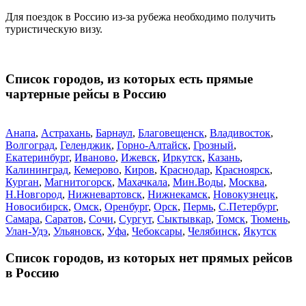
Для поездок в Россию из-за рубежа необходимо получить
туристическую визу.
Список городов, из которых есть прямые
чартерные рейсы в Россию
Анапа
,
Астрахань
,
Барнаул
,
Благовещенск
,
Владивосток
,
Волгоград
,
Геленджик
,
Горно-Алтайск
,
Грозный
,
Екатеринбург
,
Иваново
,
Ижевск
,
Иркутск
,
Казань
,
Калининград
,
Кемерово
,
Киров
,
Краснодар
,
Красноярск
,
Курган
,
Магнитогорск
,
Махачкала
,
Мин.Воды
,
Москва
,
Н.Новгород
,
Нижневартовск
,
Нижнекамск
,
Новокузнецк
,
Новосибирск
,
Омск
,
Оренбург
,
Орск
,
Пермь
,
С.Петербург
,
Самара
,
Саратов
,
Сочи
,
Сургут
,
Сыктывкар
,
Томск
,
Тюмень
,
Улан-Удэ
,
Ульяновск
,
Уфа
,
Чебоксары
,
Челябинск
,
Якутск
Список городов, из которых нет прямых рейсов
в Россию