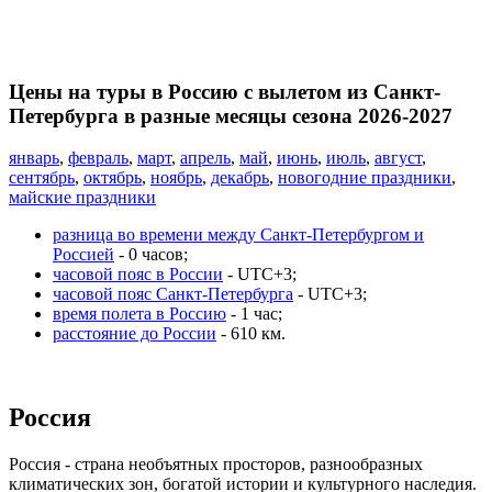
Цены на туры в Россию с вылетом из Санкт-
Петербурга в разные месяцы сезона 2026-2027
январь
,
февраль
,
март
,
апрель
,
май
,
июнь
,
июль
,
август
,
сентябрь
,
октябрь
,
ноябрь
,
декабрь
,
новогодние праздники
,
майские праздники
разница во времени между Санкт-Петербургом и
Россией
- 0 часов;
часовой пояс в России
- UTC+3;
часовой пояс Санкт-Петербурга
- UTC+3;
время полета в Россию
- 1 час;
расстояние до России
- 610 км.
Россия
Россия - страна необъятных просторов, разнообразных
климатических зон, богатой истории и культурного наследия.