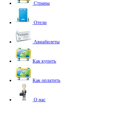
Страны
Отели
Авиабилеты
Как купить
Как оплатить
О нас