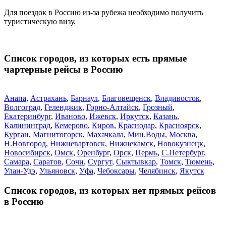
Для поездок в Россию из-за рубежа необходимо получить
туристическую визу.
Список городов, из которых есть прямые
чартерные рейсы в Россию
Анапа
,
Астрахань
,
Барнаул
,
Благовещенск
,
Владивосток
,
Волгоград
,
Геленджик
,
Горно-Алтайск
,
Грозный
,
Екатеринбург
,
Иваново
,
Ижевск
,
Иркутск
,
Казань
,
Калининград
,
Кемерово
,
Киров
,
Краснодар
,
Красноярск
,
Курган
,
Магнитогорск
,
Махачкала
,
Мин.Воды
,
Москва
,
Н.Новгород
,
Нижневартовск
,
Нижнекамск
,
Новокузнецк
,
Новосибирск
,
Омск
,
Оренбург
,
Орск
,
Пермь
,
С.Петербург
,
Самара
,
Саратов
,
Сочи
,
Сургут
,
Сыктывкар
,
Томск
,
Тюмень
,
Улан-Удэ
,
Ульяновск
,
Уфа
,
Чебоксары
,
Челябинск
,
Якутск
Список городов, из которых нет прямых рейсов
в Россию