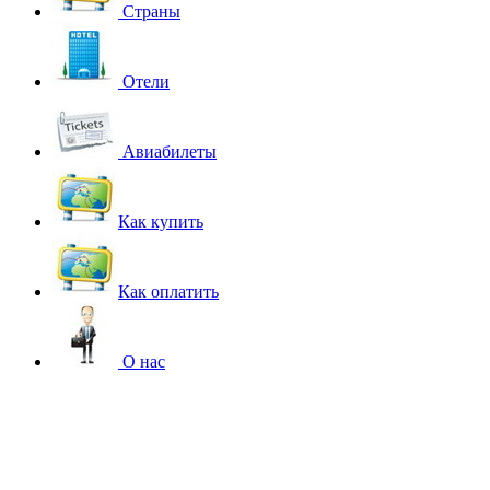
Страны
Отели
Авиабилеты
Как купить
Как оплатить
О нас