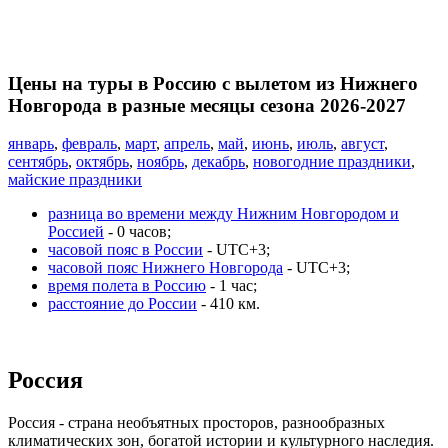
Цены на туры в Россию с вылетом из Нижнего
Новгорода в разные месяцы сезона 2026-2027
январь
,
февраль
,
март
,
апрель
,
май
,
июнь
,
июль
,
август
,
сентябрь
,
октябрь
,
ноябрь
,
декабрь
,
новогодние праздники
,
майские праздники
разница во времени между Нижним Новгородом и
Россией
- 0 часов;
часовой пояс в России
- UTC+3;
часовой пояс Нижнего Новгорода
- UTC+3;
время полета в Россию
- 1 час;
расстояние до России
- 410 км.
Россия
Россия - страна необъятных просторов, разнообразных
климатических зон, богатой истории и культурного наследия.