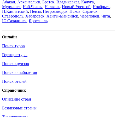
Абакан
,
Архангельск
,
Братск
,
Владикавказ
,
Калуга
,
Мурманск
,
Наб.Челны
,
Нальчик
,
Новый Уренгой
,
Ноябрьск
,
П.Камчатский
,
Пенза
,
Петрозаводск
,
Псков
,
Саранск
,
Ставрополь
,
Хабаровск
,
Ханты-Мансийск
,
Череповец
,
Чита
,
Ю.Сахалинск
,
Ярославль
Онлайн
Поиск туров
Горящие туры
Поиск круизов
Поиск авиабилетов
Поиск отелей
Справочник
Описание стран
Безвизовые страны
Туроператоры