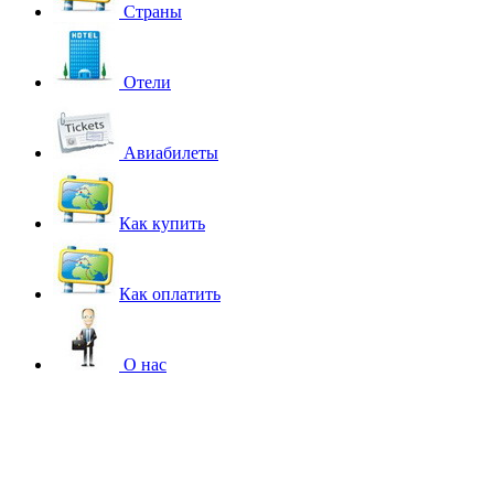
Страны
Отели
Авиабилеты
Как купить
Как оплатить
О нас