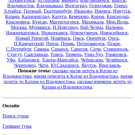
Архангельск
,
Астрахань
,
Барнаул
,
Благовещенск
,
Братск
,
Владивосток
,
Владикавказ
,
Волгоград
,
Геленджик
,
Горно-
Алтайск
,
Грозный
,
Екатеринбург
,
Иваново
,
Ижевск
,
Иркутск
,
Казань
,
Калининград
,
Калуга
,
Кемерово
,
Киров
,
Краснодар
,
Красноярск
,
Курган
,
Магнитогорск
,
Махачкала
,
Мин.Воды
,
Москва
,
Мурманск
,
Н.Новгород
,
Наб.Челны
,
Нальчик
,
Нижневартовск
,
Нижнекамск
,
Новокузнецк
,
Новосибирск
,
Новый Уренгой
,
Ноябрьск
,
Омск
,
Оренбург
,
Орск
,
П.Камчатский
,
Пенза
,
Пермь
,
Петрозаводск
,
Псков
,
С.Петербург
,
Самара
,
Саранск
,
Саратов
,
Сочи
,
Ставрополь
,
Сургут
,
Сыктывкар
,
Томск
,
Тюмень
,
Улан-Удэ
,
Ульяновск
,
Уфа
,
Хабаровск
,
Ханты-Мансийск
,
Чебоксары
,
Челябинск
,
Череповец
,
Чита
,
Ю.Сахалинск
,
Якутск
,
Ярославль
,
Похожие темы:
сколько часов лететь в Катар из
Владивостока
,
время перелета в Катар из Владивостока
,
время
полета до Катара из Владивостока
,
сколько времени лететь до
Катара из Владивостока
.
Онлайн
Поиск туров
Горящие туры