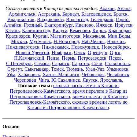
Сколько лететь в Катар из разных городов:
Абакан
,
Анапа
,
Архангельск
,
Астрахань
,
Барнаул
,
Благовещенск
,
Братск
,
Владивосток
,
Владикавказ
,
Волгоград
,
Геленджик
,
Горно-
Алтайск
,
Грозный
,
Екатеринбург
,
Иваново
,
Ижевск
,
Иркутск
,
Казань
,
Калининград
,
Калуга
,
Кемерово
,
Киров
,
Краснодар
,
Красноярск
,
Курган
,
Магнитогорск
,
Махачкала
,
Мин.Воды
,
Москва
,
Мурманск
,
Н.Новгород
,
Наб.Челны
,
Нальчик
,
Нижневартовск
,
Нижнекамск
,
Новокузнецк
,
Новосибирск
,
Новый Уренгой
,
Ноябрьск
,
Омск
,
Оренбург
,
Орск
,
П.Камчатский
,
Пенза
,
Пермь
,
Петрозаводск
,
Псков
,
С.Петербург
,
Самара
,
Саранск
,
Саратов
,
Сочи
,
Ставрополь
,
Сургут
,
Сыктывкар
,
Томск
,
Тюмень
,
Улан-Удэ
,
Ульяновск
,
Уфа
,
Хабаровск
,
Ханты-Мансийск
,
Чебоксары
,
Челябинск
,
Череповец
,
Чита
,
Ю.Сахалинск
,
Якутск
,
Ярославль
,
Похожие темы:
сколько часов лететь в Катар из
Петропавловск-Камчатского
,
время перелета в Катар из
Петропавловск-Камчатского
,
время полета до Катара из
Петропавловск-Камчатского
,
сколько времени лететь до
Катара из Петропавловск-Камчатского
.
Онлайн
Поиск туров