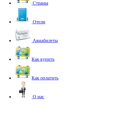
Страны
Отели
Авиабилеты
Как купить
Как оплатить
О нас