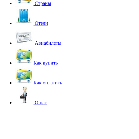
Страны
Отели
Авиабилеты
Как купить
Как оплатить
О нас