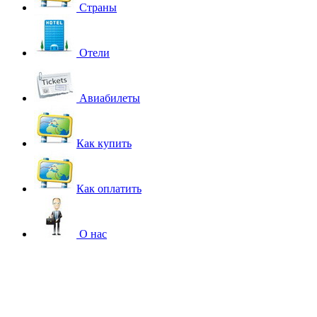
Страны
Отели
Авиабилеты
Как купить
Как оплатить
О нас