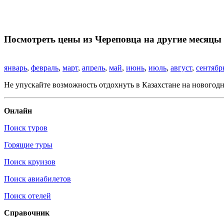
Посмотреть цены из Череповца на другие месяцы
январь
,
февраль
,
март
,
апрель
,
май
,
июнь
,
июль
,
август
,
сентябр
Не упускайте возможность отдохнуть в Казахстане на новогодн
Онлайн
Поиск туров
Горящие туры
Поиск круизов
Поиск авиабилетов
Поиск отелей
Справочник