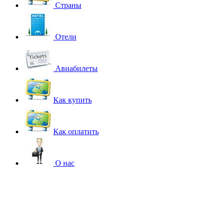
Страны
Отели
Авиабилеты
Как купить
Как оплатить
О нас