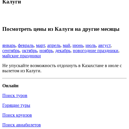
Калуги
Посмотреть цены из Калуги на другие месяцы
январь
,
февраль
,
март
,
апрель
,
май
,
июнь
,
июль
,
август
,
сентябрь
,
октябрь
,
ноябрь
,
декабрь
,
новогодние праздники
,
майские праздники
Не упускайте возможность отдохнуть в Казахстане в июле с
вылетом из Калуги.
Онлайн
Поиск туров
Горящие туры
Поиск круизов
Поиск авиабилетов