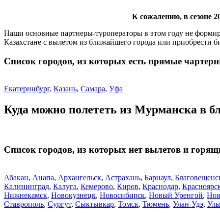
К сожалению, в сезоне 
Наши основные партнеры-туроператоры в этом году не формир
Казахстане с вылетом из ближайшего города или приобрести би
Список городов, из которых есть прямые чартерн
Екатеринбург
,
Казань
,
Самара
,
Уфа
Куда можно полететь из Мурманска в 
Список городов, из которых нет вылетов и горящ
Абакан
,
Анапа
,
Архангельск
,
Астрахань
,
Барнаул
,
Благовещенс
Калининград
,
Калуга
,
Кемерово
,
Киров
,
Краснодар
,
Красноярс
Нижнекамск
,
Новокузнецк
,
Новосибирск
,
Новый Уренгой
,
Ноя
Ставрополь
,
Сургут
,
Сыктывкар
,
Томск
,
Тюмень
,
Улан-Удэ
,
Уль