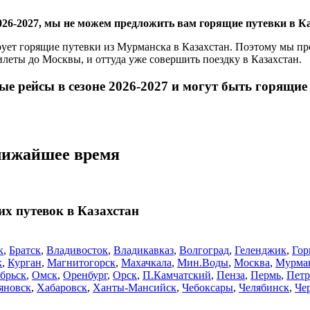
2026-2027, мы не можем предложить вам горящие путевки в Ка
ует горящие путевки из Мурманска в Казахстан. Поэтому мы пр
леты до Москвы, и оттуда уже совершить поездку в Казахстан.
ые рейсы в сезоне 2026-2027 и могут быть горящие
ближайшее время
их путевок в Казахстан
к
,
Братск
,
Владивосток
,
Владикавказ
,
Волгоград
,
Геленджик
,
Гор
к
,
Курган
,
Магнитогорск
,
Махачкала
,
Мин.Воды
,
Москва
,
Мурма
брьск
,
Омск
,
Оренбург
,
Орск
,
П.Камчатский
,
Пенза
,
Пермь
,
Петр
яновск
,
Хабаровск
,
Ханты-Мансийск
,
Чебоксары
,
Челябинск
,
Че