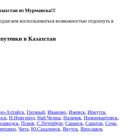
захстан из Мурманска!!!
едлагаем воспользоваться возможностью отдохнуть в
 путевки в Казахстан
но-Алтайск
,
Грозный
,
Иваново
,
Ижевск
,
Иркутск
,
нск
,
Н.Новгород
,
Наб.Челны
,
Нальчик
,
Нижневартовск
,
озаводск
,
Псков
,
С.Петербург
,
Саранск
,
Саратов
,
Сочи
,
реповец
,
Чита
,
Ю.Сахалинск
,
Якутск
,
Ярославль