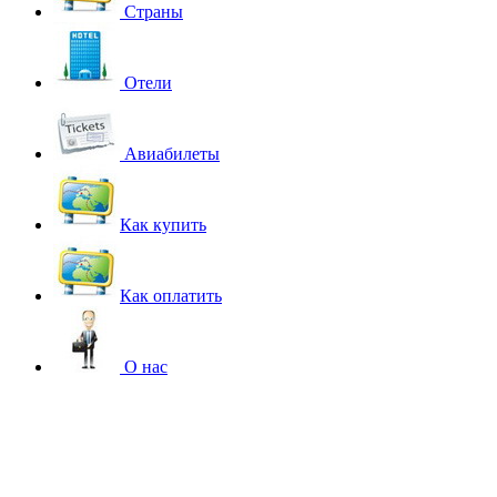
Страны
Отели
Авиабилеты
Как купить
Как оплатить
О нас