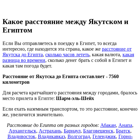
Какое расстояние между Якутском и
Египтом
Если Вы отправляетесь в поездку в Египет, то всегда
интересно, где находится эта страна, какое же
расстояние от
Якутска до Египта
,
сколько часов лететь
, какая валюта,
какая
разница во времени
, сколько денег брать с собой в Египет и
какая там погода будет.
Расстояние от Якутска до Египта составляет -
7560
километров
Для расчета кратчайшего расстояния между городами, бралось
место прилета в Египте:
Шарм-эль-Шейх
Если ехать наземным транспортом, то это расстояние, конечно
же, увеличится значительно.
Расстояние до Египта от разных городов:
Абакан
,
Анапа
,
Архангельск
,
Астрахань
,
Барнаул
,
Благовещенск
,
Братск
,
Владивосток
,
Владикавказ
,
Волгоград
,
Геленджик
,
Горно-