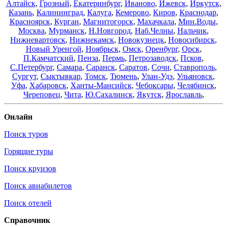
Алтайск
,
Грозный
,
Екатеринбург
,
Иваново
,
Ижевск
,
Иркутск
,
Казань
,
Калининград
,
Калуга
,
Кемерово
,
Киров
,
Краснодар
,
Красноярск
,
Курган
,
Магнитогорск
,
Махачкала
,
Мин.Воды
,
Москва
,
Мурманск
,
Н.Новгород
,
Наб.Челны
,
Нальчик
,
Нижневартовск
,
Нижнекамск
,
Новокузнецк
,
Новосибирск
,
Новый Уренгой
,
Ноябрьск
,
Омск
,
Оренбург
,
Орск
,
П.Камчатский
,
Пенза
,
Пермь
,
Петрозаводск
,
Псков
,
С.Петербург
,
Самара
,
Саранск
,
Саратов
,
Сочи
,
Ставрополь
,
Сургут
,
Сыктывкар
,
Томск
,
Тюмень
,
Улан-Удэ
,
Ульяновск
,
Уфа
,
Хабаровск
,
Ханты-Мансийск
,
Чебоксары
,
Челябинск
,
Череповец
,
Чита
,
Ю.Сахалинск
,
Якутск
,
Ярославль
,
Онлайн
Поиск туров
Горящие туры
Поиск круизов
Поиск авиабилетов
Поиск отелей
Справочник