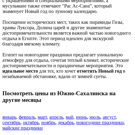
с украшениями и специальными мероприятиями, а
мусульмане также отмечают "Рас Ас-Сана", который
знаменует Новый год по лунному календарю.
Посещение исторических мест, таких как пирамиды Гизы,
храмы Луксора, Долина царей и другие знаменитые
достопримечательности является важной частью новогоднего
отдыха в Египте. Этот период идеален для экскурсий
благодаря мягкому климату.
Египет на новогодние праздники предлагает уникальную
атмосферу для отдыха, сочетая теплый климат, исторические
достопримечательности и праздничные мероприятия. Это
идеальное место
для тех, кто хочет
отметить Новый год
в
незабываемой обстановке, вдали от зимней суеты.
Посмотреть цены из Южно-Сахалинска на
другие месяцы
январь
,
февраль
,
март
,
апрель
,
май
,
июнь
,
июль
,
август
,
сентябрь
,
октябрь
,
ноябрь
,
декабрь
,
новогодние праздники
,
майские праздники