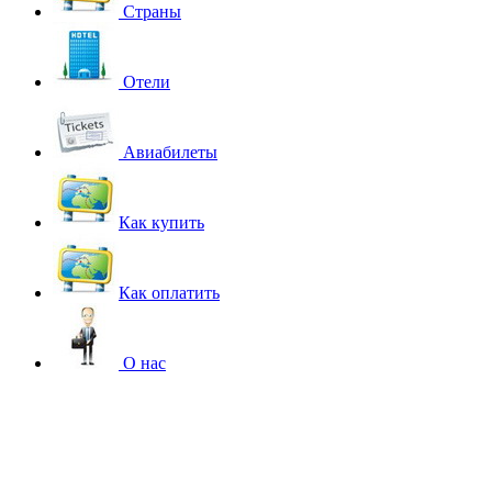
Страны
Отели
Авиабилеты
Как купить
Как оплатить
О нас