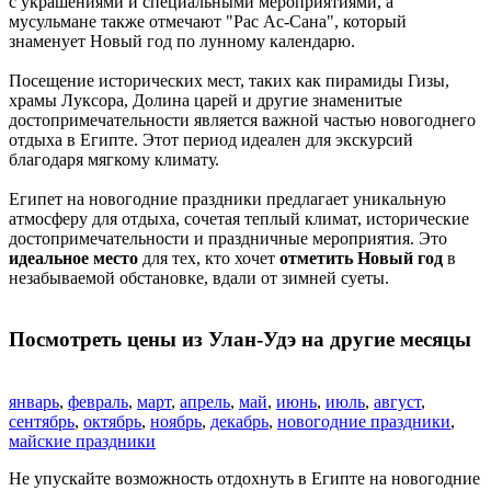
с украшениями и специальными мероприятиями, а
мусульмане также отмечают "Рас Ас-Сана", который
знаменует Новый год по лунному календарю.
Посещение исторических мест, таких как пирамиды Гизы,
храмы Луксора, Долина царей и другие знаменитые
достопримечательности является важной частью новогоднего
отдыха в Египте. Этот период идеален для экскурсий
благодаря мягкому климату.
Египет на новогодние праздники предлагает уникальную
атмосферу для отдыха, сочетая теплый климат, исторические
достопримечательности и праздничные мероприятия. Это
идеальное место
для тех, кто хочет
отметить Новый год
в
незабываемой обстановке, вдали от зимней суеты.
Посмотреть цены из Улан-Удэ на другие месяцы
январь
,
февраль
,
март
,
апрель
,
май
,
июнь
,
июль
,
август
,
сентябрь
,
октябрь
,
ноябрь
,
декабрь
,
новогодние праздники
,
майские праздники
Не упускайте возможность отдохнуть в Египте на новогодние