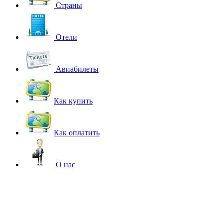
Страны
Отели
Авиабилеты
Как купить
Как оплатить
О нас