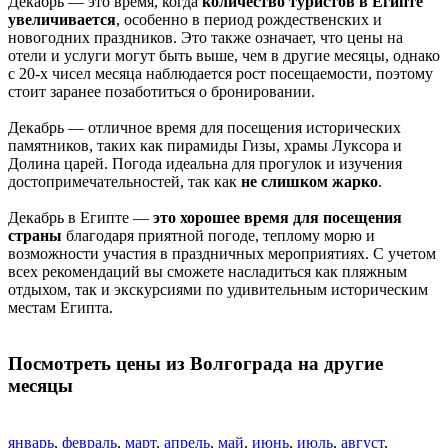
Декабрь — это время, когда
количество туристов в Египте
увеличивается
, особенно в период рождественских и
новогодних праздников. Это также означает, что цены на
отели и услуги могут быть выше, чем в другие месяцы, однако
с 20-х чисел месяца наблюдается рост посещаемости, поэтому
стоит заранее позаботиться о бронировании.
Декабрь — отличное время для посещения исторических
памятников, таких как пирамиды Гизы, храмы Луксора и
Долина царей. Погода идеальна для прогулок и изучения
достопримечательностей, так как
не слишком жарко
.
Декабрь в Египте —
это хорошее время для посещения
страны
благодаря приятной погоде, теплому морю и
возможности участия в праздничных мероприятиях. С учетом
всех рекомендаций вы сможете насладиться как пляжным
отдыхом, так и экскурсиями по удивительным историческим
местам Египта.
Посмотреть цены из Волгограда на другие
месяцы
январь
,
февраль
,
март
,
апрель
,
май
,
июнь
,
июль
,
август
,