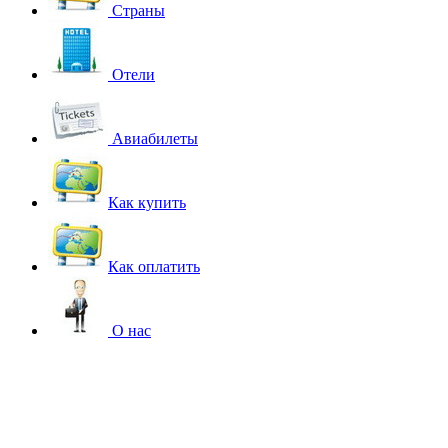
Страны
Отели
Авиабилеты
Как купить
Как оплатить
О нас