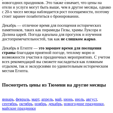
новогодних праздников. Это также означает, что цены на
отели и услуги могут быть выше, чем в другие месяцы, однако
с 20-х чисел месяца наблюдается рост посещаемости, поэтому
стоит заранее позаботиться о бронировании.
Декабрь — отличное время для посещения исторических
памятников, таких как пирамиды Гизы, храмы Луксора и
Долина царей. Погода идеальна для прогулок и изучения
достопримечательностей, так как
не слишком жарко
.
Декабрь в Египте —
это хорошее время для посещения
страны
благодаря приятной погоде, теплому морю и
возможности участия в праздничных мероприятиях. С учетом
всех рекомендаций вы сможете насладиться как пляжным
отдыхом, так и экскурсиями по удивительным историческим
местам Египта.
Посмотреть цены из Тюмени на другие месяцы
январь
,
февраль
,
март
,
апрель
,
май
,
июнь
,
июль
,
август
,
сентябрь
,
октябрь
,
ноябрь
,
декабрь
,
новогодние праздники
,
майские праздники