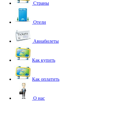
Страны
Отели
Авиабилеты
Как купить
Как оплатить
О нас