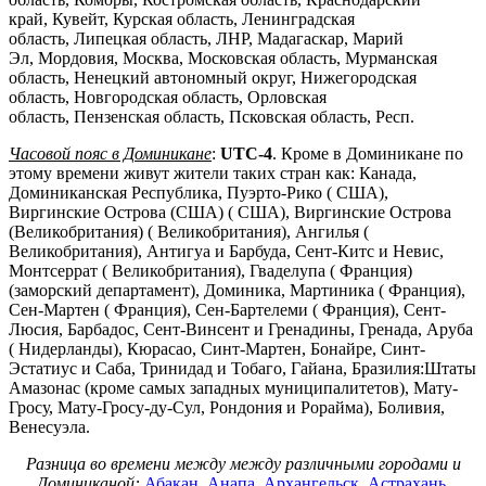
край, Кувейт, Курская область, Ленинградская
область, Липецкая область, ЛНР, Мадагаскар, Марий
Эл, Мордовия, Москва, Московская область, Мурманская
область, Ненецкий автономный округ, Нижегородская
область, Новгородская область, Орловская
область, Пензенская область, Псковская область, Респ.
Часовой пояс в Доминикане
:
UTC-4
. Кроме в Доминикане по
этому времени живут жители таких стран как: Канада,
Доминиканская Республика, Пуэрто-Рико ( США),
Виргинские Острова (США) ( США), Виргинские Острова
(Великобритания) ( Великобритания), Ангилья (
Великобритания), Антигуа и Барбуда, Сент-Китс и Невис,
Монтсеррат ( Великобритания), Гваделупа ( Франция)
(заморский департамент), Доминика, Мартиника ( Франция),
Сен-Мартен ( Франция), Сен-Бартелеми ( Франция), Сент-
Люсия, Барбадос, Сент-Винсент и Гренадины, Гренада, Аруба
( Нидерланды), Кюрасао, Синт-Мартен, Бонайре, Синт-
Эстатиус и Саба, Тринидад и Тобаго, Гайана, Бразилия:Штаты
Амазонас (кроме самых западных муниципалитетов), Мату-
Гросу, Мату-Гросу-ду-Сул, Рондония и Рорайма), Боливия,
Венесуэла.
Разница во времени между между различными городами и
Доминиканой:
Абакан
,
Анапа
,
Архангельск
,
Астрахань
,