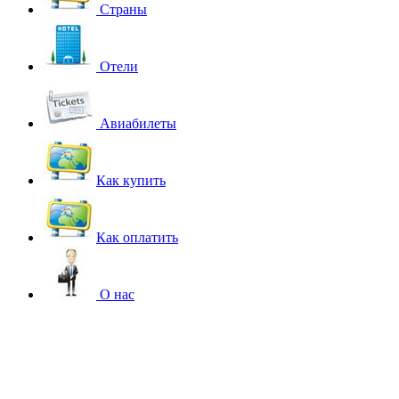
Страны
Отели
Авиабилеты
Как купить
Как оплатить
О нас