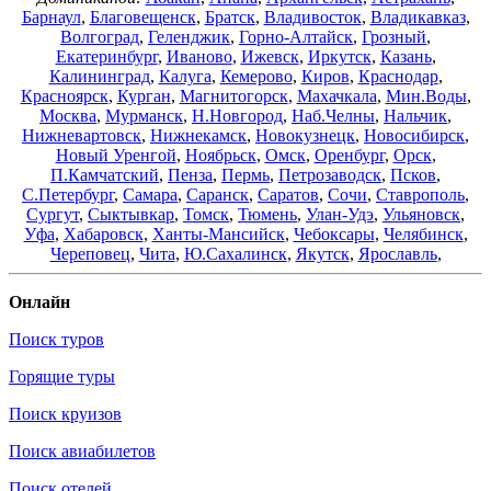
Барнаул
,
Благовещенск
,
Братск
,
Владивосток
,
Владикавказ
,
Волгоград
,
Геленджик
,
Горно-Алтайск
,
Грозный
,
Екатеринбург
,
Иваново
,
Ижевск
,
Иркутск
,
Казань
,
Калининград
,
Калуга
,
Кемерово
,
Киров
,
Краснодар
,
Красноярск
,
Курган
,
Магнитогорск
,
Махачкала
,
Мин.Воды
,
Москва
,
Мурманск
,
Н.Новгород
,
Наб.Челны
,
Нальчик
,
Нижневартовск
,
Нижнекамск
,
Новокузнецк
,
Новосибирск
,
Новый Уренгой
,
Ноябрьск
,
Омск
,
Оренбург
,
Орск
,
П.Камчатский
,
Пенза
,
Пермь
,
Петрозаводск
,
Псков
,
С.Петербург
,
Самара
,
Саранск
,
Саратов
,
Сочи
,
Ставрополь
,
Сургут
,
Сыктывкар
,
Томск
,
Тюмень
,
Улан-Удэ
,
Ульяновск
,
Уфа
,
Хабаровск
,
Ханты-Мансийск
,
Чебоксары
,
Челябинск
,
Череповец
,
Чита
,
Ю.Сахалинск
,
Якутск
,
Ярославль
,
Онлайн
Поиск туров
Горящие туры
Поиск круизов
Поиск авиабилетов
Поиск отелей