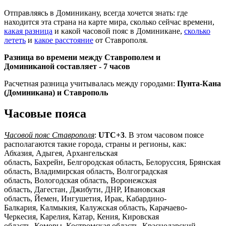
Отправляясь в Доминикану, всегда хочется знать: где
находится эта страна на карте мира, сколько сейчас времени,
какая разница
и какой часовой пояс в Доминикане,
сколько
лететь
и
какое расстояние
от Ставрополя.
Разница во времени между Ставрополем и
Доминиканой составляет -
7 часов
Расчетная разница учитывалась между городами:
Пунта-Кана
(Доминикана) и Ставрополь
Часовые пояса
Часовой пояс Ставрополя
:
UTC+3
. В этом часовом поясе
располагаются такие города, страны и регионы, как:
Абхазия, Адыгея, Архангельская
область, Бахрейн, Белгородская область, Белоруссия, Брянская
область, Владимирская область, Волгоградская
область, Вологодская область, Воронежская
область, Дагестан, Джибути, ДНР, Ивановская
область, Йемен, Ингушетия, Ирак, Кабардино-
Балкария, Калмыкия, Калужская область, Карачаево-
Черкесия, Карелия, Катар, Кения, Кировская
область, Коморы, Костромская область, Краснодарский