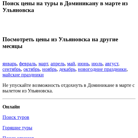
Поиск цены на туры в Доминикану в марте из
Ульяновска
Посмотреть цены из Ульяновска на другие
месяцы
январь
,
февраль
,
март
,
апрель
,
май
,
июнь
,
июль
,
август
,
сентябрь
,
октябрь
,
ноябрь
,
декабрь
,
новогодние праздники
,
майские праздники
Не упускайте возможность отдохнуть в Доминикане в марте с
вылетом из Ульяновска.
Онлайн
Поиск туров
Горящие туры