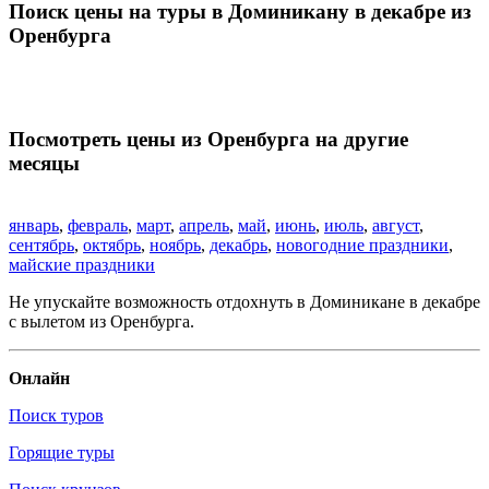
Поиск цены на туры в Доминикану в декабре из
Оренбурга
Посмотреть цены из Оренбурга на другие
месяцы
январь
,
февраль
,
март
,
апрель
,
май
,
июнь
,
июль
,
август
,
сентябрь
,
октябрь
,
ноябрь
,
декабрь
,
новогодние праздники
,
майские праздники
Не упускайте возможность отдохнуть в Доминикане в декабре
с вылетом из Оренбурга.
Онлайн
Поиск туров
Горящие туры