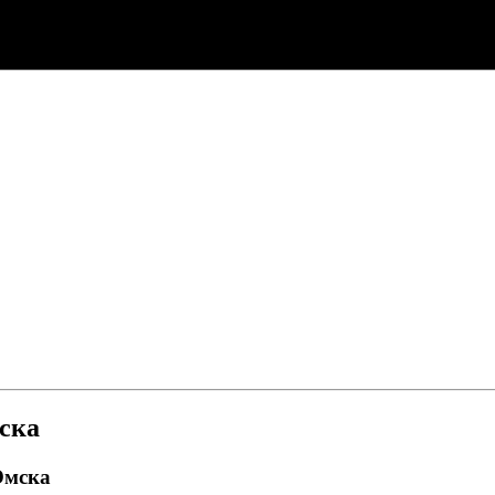
ска
Омска