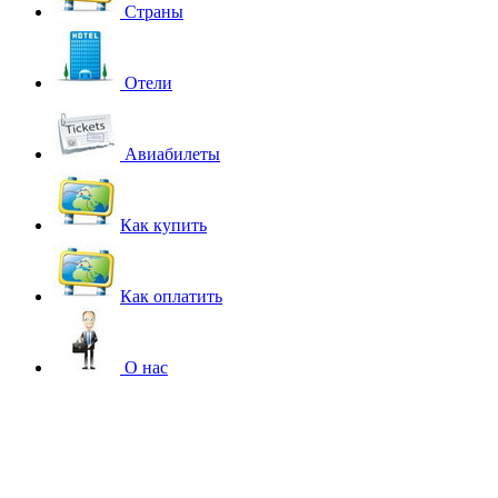
Страны
Отели
Авиабилеты
Как купить
Как оплатить
О нас