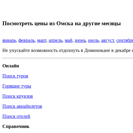
Посмотреть цены из Омска на другие месяцы
январь
,
февраль
,
март
,
апрель
,
май
,
июнь
,
июль
,
август
,
сентябр
Не упускайте возможность отдохнуть в Доминикане в декабре 
Онлайн
Поиск туров
Горящие туры
Поиск круизов
Поиск авиабилетов
Поиск отелей
Справочник