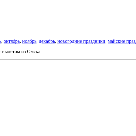
ь
,
октябрь
,
ноябрь
,
декабрь
,
новогодние праздники
,
майские пра
с вылетом из Омска.