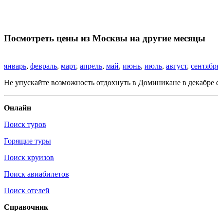
Посмотреть цены из Москвы на другие месяцы
январь
,
февраль
,
март
,
апрель
,
май
,
июнь
,
июль
,
август
,
сентябр
Не упускайте возможность отдохнуть в Доминикане в декабре 
Онлайн
Поиск туров
Горящие туры
Поиск круизов
Поиск авиабилетов
Поиск отелей
Справочник