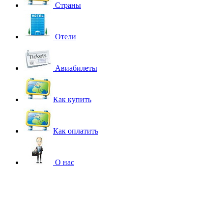
Страны
Отели
Авиабилеты
Как купить
Как оплатить
О нас