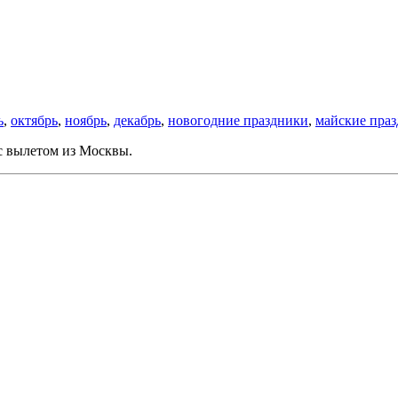
ь
,
октябрь
,
ноябрь
,
декабрь
,
новогодние праздники
,
майские пра
с вылетом из Москвы.