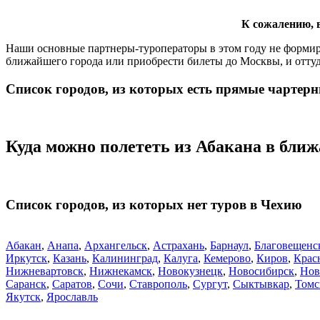
К сожалению, в
Наши основные партнеры-туроператоры в этом году не формиру
ближайшего города или приобрести билеты до Москвы, и оттуд
Список городов, из которых есть прямые чартерн
Куда можно полететь из Абакана в бли
Список городов, из которых нет туров в Чехию
Абакан
,
Анапа
,
Архангельск
,
Астрахань
,
Барнаул
,
Благовещенс
Иркутск
,
Казань
,
Калининград
,
Калуга
,
Кемерово
,
Киров
,
Крас
Нижневартовск
,
Нижнекамск
,
Новокузнецк
,
Новосибирск
,
Нов
Саранск
,
Саратов
,
Сочи
,
Ставрополь
,
Сургут
,
Сыктывкар
,
Томс
Якутск
,
Ярославль