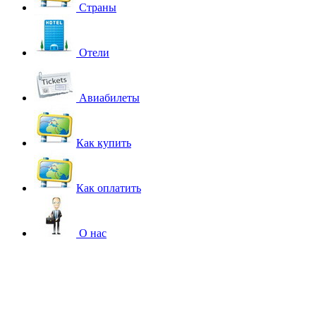
Страны
Отели
Авиабилеты
Как купить
Как оплатить
О нас