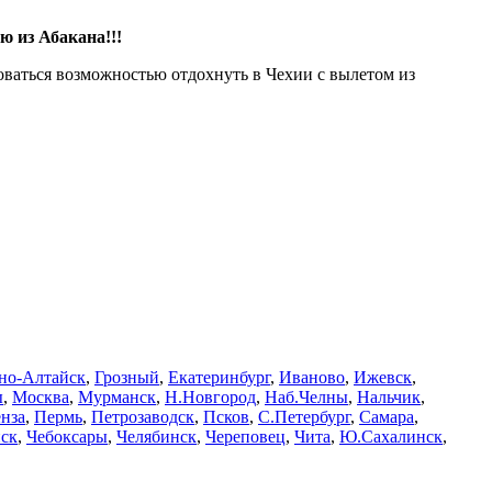
ю из Абакана!!!
ваться возможностью отдохнуть в Чехии с вылетом из
но-Алтайск
,
Грозный
,
Екатеринбург
,
Иваново
,
Ижевск
,
ы
,
Москва
,
Мурманск
,
Н.Новгород
,
Наб.Челны
,
Нальчик
,
нза
,
Пермь
,
Петрозаводск
,
Псков
,
С.Петербург
,
Самара
,
ск
,
Чебоксары
,
Челябинск
,
Череповец
,
Чита
,
Ю.Сахалинск
,