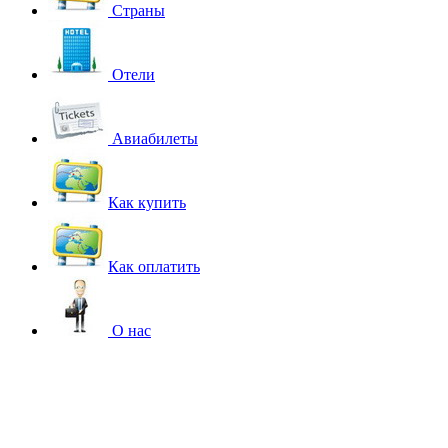
Страны
Отели
Авиабилеты
Как купить
Как оплатить
О нас