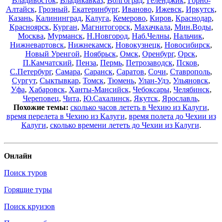
Владивосток
,
Владикавказ
,
Волгоград
,
Геленджик
,
Горно-
Алтайск
,
Грозный
,
Екатеринбург
,
Иваново
,
Ижевск
,
Иркутск
,
Казань
,
Калининград
,
Калуга
,
Кемерово
,
Киров
,
Краснодар
,
Красноярск
,
Курган
,
Магнитогорск
,
Махачкала
,
Мин.Воды
,
Москва
,
Мурманск
,
Н.Новгород
,
Наб.Челны
,
Нальчик
,
Нижневартовск
,
Нижнекамск
,
Новокузнецк
,
Новосибирск
,
Новый Уренгой
,
Ноябрьск
,
Омск
,
Оренбург
,
Орск
,
П.Камчатский
,
Пенза
,
Пермь
,
Петрозаводск
,
Псков
,
С.Петербург
,
Самара
,
Саранск
,
Саратов
,
Сочи
,
Ставрополь
,
Сургут
,
Сыктывкар
,
Томск
,
Тюмень
,
Улан-Удэ
,
Ульяновск
,
Уфа
,
Хабаровск
,
Ханты-Мансийск
,
Чебоксары
,
Челябинск
,
Череповец
,
Чита
,
Ю.Сахалинск
,
Якутск
,
Ярославль
,
Похожие темы:
сколько часов лететь в Чехию из Калуги
,
время перелета в Чехию из Калуги
,
время полета до Чехии из
Калуги
,
сколько времени лететь до Чехии из Калуги
.
Онлайн
Поиск туров
Горящие туры
Поиск круизов