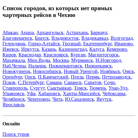
Список городов, из которых нет прямых
чартерных рейсов в Чехию
Абакан
,
Анапа
,
Архангельск
,
Астрахань
,
Барнаул
,
Благовещенск
,
Братск
,
Владивосток
,
Владикавказ
,
Волгоград
,
Геленджик
,
Горно-Алтайск
,
Грозный
,
Екатеринбург
,
Иваново
,
Ижевск
,
Иркутск
,
Казань
,
Калининград
,
Калуга
,
Кемерово
,
Киров
,
Краснодар
,
Красноярск
,
Курган
,
Магнитогорск
,
Махачкала
,
Мин.Воды
,
Москва
,
Мурманск
,
Н.Новгород
,
Наб.Челны
,
Нальчик
,
Нижневартовск
,
Нижнекамск
,
Новокузнецк
,
Новосибирск
,
Новый Уренгой
,
Ноябрьск
,
Омск
,
Оренбург
,
Орск
,
П.Камчатский
,
Пенза
,
Пермь
,
Петрозаводск
,
Псков
,
С.Петербург
,
Самара
,
Саранск
,
Саратов
,
Сочи
,
Ставрополь
,
Сургут
,
Сыктывкар
,
Томск
,
Тюмень
,
Улан-Удэ
,
Ульяновск
,
Уфа
,
Хабаровск
,
Ханты-Мансийск
,
Чебоксары
,
Челябинск
,
Череповец
,
Чита
,
Ю.Сахалинск
,
Якутск
,
Ярославль
Онлайн
Поиск туров