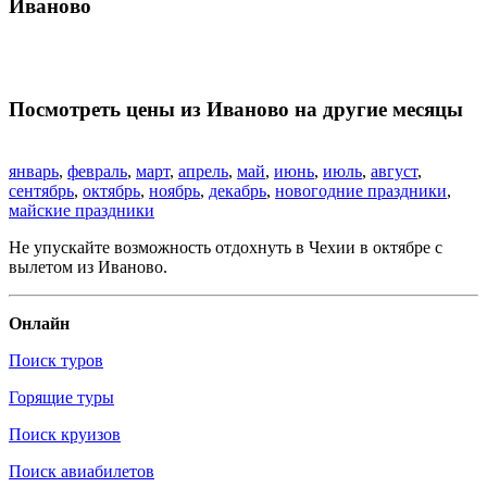
Иваново
Посмотреть цены из Иваново на другие месяцы
январь
,
февраль
,
март
,
апрель
,
май
,
июнь
,
июль
,
август
,
сентябрь
,
октябрь
,
ноябрь
,
декабрь
,
новогодние праздники
,
майские праздники
Не упускайте возможность отдохнуть в Чехии в октябре с
вылетом из Иваново.
Онлайн
Поиск туров
Горящие туры
Поиск круизов
Поиск авиабилетов