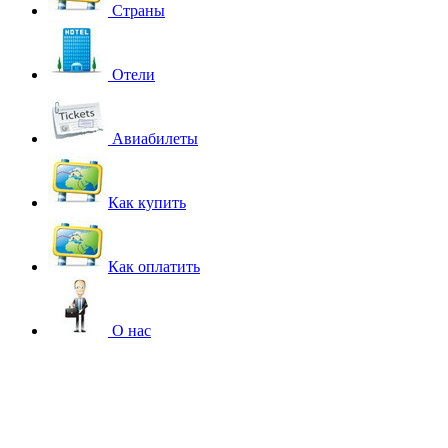
Страны
Отели
Авиабилеты
Как купить
Как оплатить
О нас