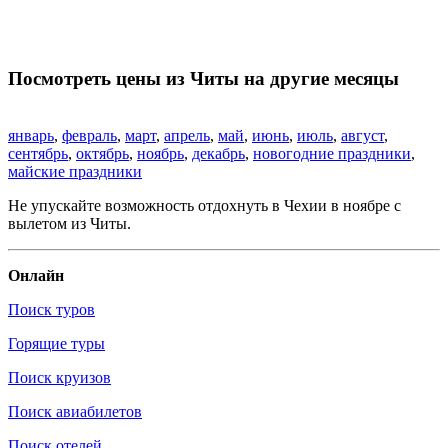
Посмотреть цены из Читы на другие месяцы
январь
,
февраль
,
март
,
апрель
,
май
,
июнь
,
июль
,
август
,
сентябрь
,
октябрь
,
ноябрь
,
декабрь
,
новогодние праздники
,
майские праздники
Не упускайте возможность отдохнуть в Чехии в ноябре с
вылетом из Читы.
Онлайн
Поиск туров
Горящие туры
Поиск круизов
Поиск авиабилетов
Поиск отелей