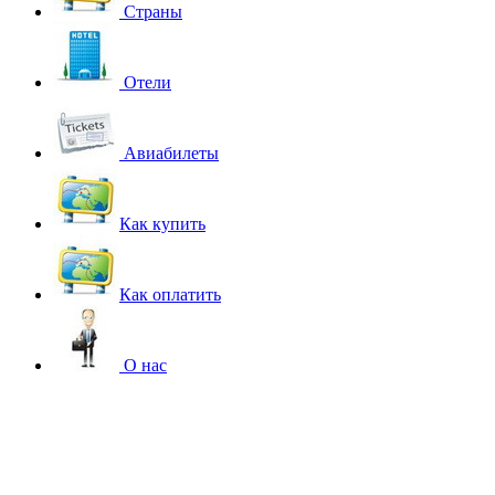
Страны
Отели
Авиабилеты
Как купить
Как оплатить
О нас