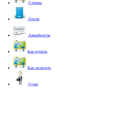
Страны
Отели
Авиабилеты
Как купить
Как оплатить
О нас