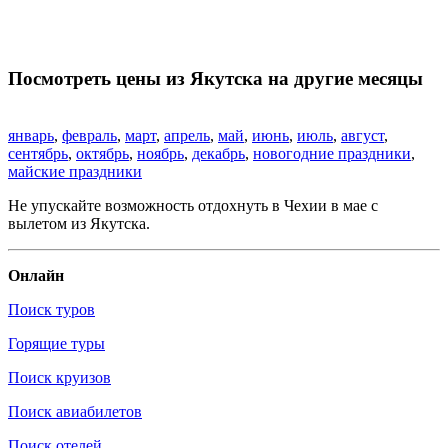
Посмотреть цены из Якутска на другие месяцы
январь
,
февраль
,
март
,
апрель
,
май
,
июнь
,
июль
,
август
,
сентябрь
,
октябрь
,
ноябрь
,
декабрь
,
новогодние праздники
,
майские праздники
Не упускайте возможность отдохнуть в Чехии в мае с
вылетом из Якутска.
Онлайн
Поиск туров
Горящие туры
Поиск круизов
Поиск авиабилетов
Поиск отелей