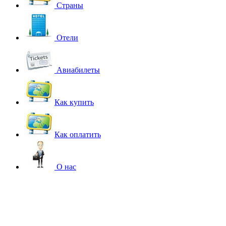
Страны
Отели
Авиабилеты
Как купить
Как оплатить
О нас