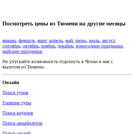
Посмотреть цены из Тюмени на другие месяцы
январь
,
февраль
,
март
,
апрель
,
май
,
июнь
,
июль
,
август
,
сентябрь
,
октябрь
,
ноябрь
,
декабрь
,
новогодние праздники
,
майские праздники
Не упускайте возможность отдохнуть в Чехии в мае с
вылетом из Тюмени.
Онлайн
Поиск туров
Горящие туры
Поиск круизов
Поиск авиабилетов
Поиск отелей