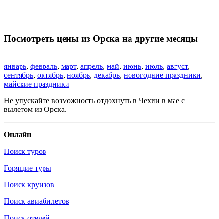
Посмотреть цены из Орска на другие месяцы
январь
,
февраль
,
март
,
апрель
,
май
,
июнь
,
июль
,
август
,
сентябрь
,
октябрь
,
ноябрь
,
декабрь
,
новогодние праздники
,
майские праздники
Не упускайте возможность отдохнуть в Чехии в мае с
вылетом из Орска.
Онлайн
Поиск туров
Горящие туры
Поиск круизов
Поиск авиабилетов
Поиск отелей