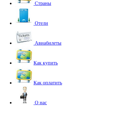
Страны
Отели
Авиабилеты
Как купить
Как оплатить
О нас