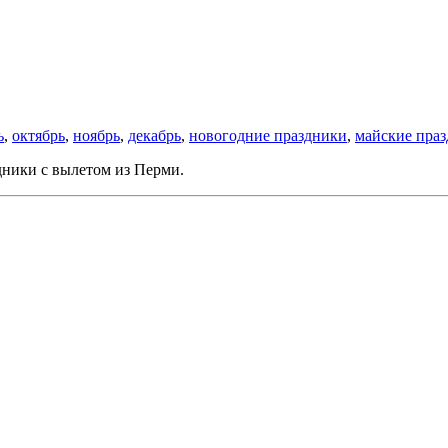
ь
,
октябрь
,
ноябрь
,
декабрь
,
новогодние праздники
,
майские пра
дники с вылетом из Перми.