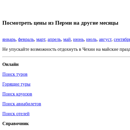
Посмотреть цены из Перми на другие месяцы
январь
,
февраль
,
март
,
апрель
,
май
,
июнь
,
июль
,
август
,
сентябр
Не упускайте возможность отдохнуть в Чехии на майские праз
Онлайн
Поиск туров
Горящие туры
Поиск круизов
Поиск авиабилетов
Поиск отелей
Справочник