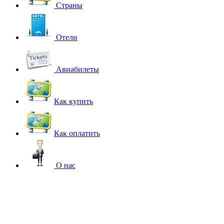
Страны
Отели
Авиабилеты
Как купить
Как оплатить
О нас