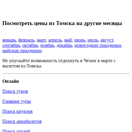
Посмотреть цены из Томска на другие месяцы
январь
,
февраль
,
март
,
апрель
,
май
,
июнь
,
июль
,
август
,
сентябрь
,
октябрь
,
ноябрь
,
декабрь
,
новогодние праздники
,
майские праздники
Не упускайте возможность отдохнуть в Чехии в марте с
вылетом из Томска.
Онлайн
Поиск туров
Горящие туры
Поиск круизов
Поиск авиабилетов
Поиск отелей