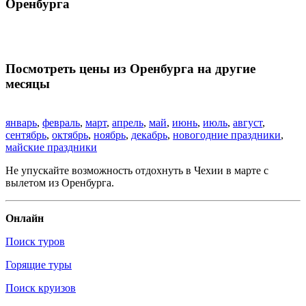
Оренбурга
Посмотреть цены из Оренбурга на другие
месяцы
январь
,
февраль
,
март
,
апрель
,
май
,
июнь
,
июль
,
август
,
сентябрь
,
октябрь
,
ноябрь
,
декабрь
,
новогодние праздники
,
майские праздники
Не упускайте возможность отдохнуть в Чехии в марте с
вылетом из Оренбурга.
Онлайн
Поиск туров
Горящие туры
Поиск круизов