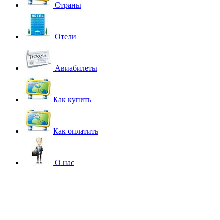
Страны
Отели
Авиабилеты
Как купить
Как оплатить
О нас