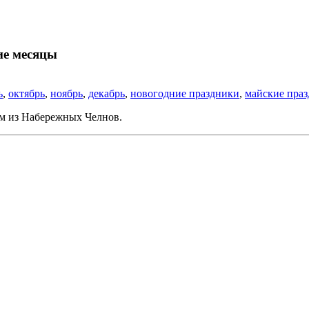
ие месяцы
ь
,
октябрь
,
ноябрь
,
декабрь
,
новогодние праздники
,
майские пра
ом из Набережных Челнов.