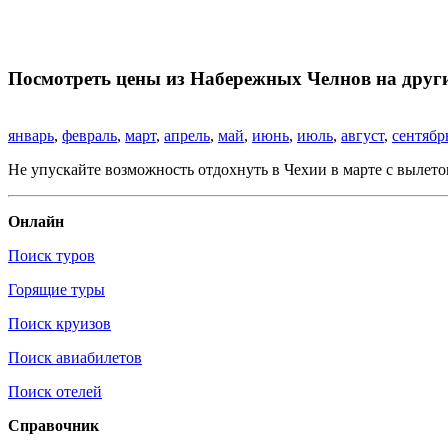
Посмотреть цены из Набережных Челнов на друг
январь
,
февраль
,
март
,
апрель
,
май
,
июнь
,
июль
,
август
,
сентябр
Не упускайте возможность отдохнуть в Чехии в марте с вылет
Онлайн
Поиск туров
Горящие туры
Поиск круизов
Поиск авиабилетов
Поиск отелей
Справочник