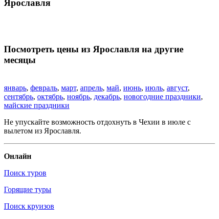
Ярославля
Посмотреть цены из Ярославля на другие
месяцы
январь
,
февраль
,
март
,
апрель
,
май
,
июнь
,
июль
,
август
,
сентябрь
,
октябрь
,
ноябрь
,
декабрь
,
новогодние праздники
,
майские праздники
Не упускайте возможность отдохнуть в Чехии в июле с
вылетом из Ярославля.
Онлайн
Поиск туров
Горящие туры
Поиск круизов