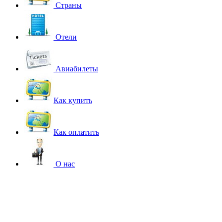
Страны
Отели
Авиабилеты
Как купить
Как оплатить
О нас