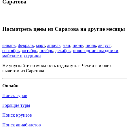
Саратова
Посмотреть цены из Саратова на другие месяцы
январь
,
февраль
,
март
,
апрель
,
май
,
июнь
,
июль
,
август
,
сентябрь
,
октябрь
,
ноябрь
,
декабрь
,
новогодние праздники
,
майские праздники
Не упускайте возможность отдохнуть в Чехии в июле с
вылетом из Саратова.
Онлайн
Поиск туров
Горящие туры
Поиск круизов
Поиск авиабилетов