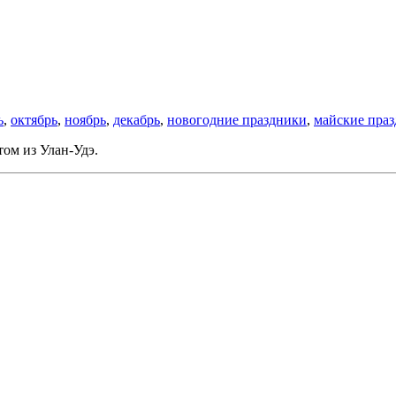
ь
,
октябрь
,
ноябрь
,
декабрь
,
новогодние праздники
,
майские пра
том из Улан-Удэ.