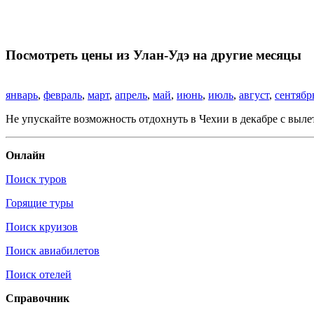
Посмотреть цены из Улан-Удэ на другие месяцы
январь
,
февраль
,
март
,
апрель
,
май
,
июнь
,
июль
,
август
,
сентябр
Не упускайте возможность отдохнуть в Чехии в декабре с выле
Онлайн
Поиск туров
Горящие туры
Поиск круизов
Поиск авиабилетов
Поиск отелей
Справочник