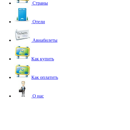
Страны
Отели
Авиабилеты
Как купить
Как оплатить
О нас