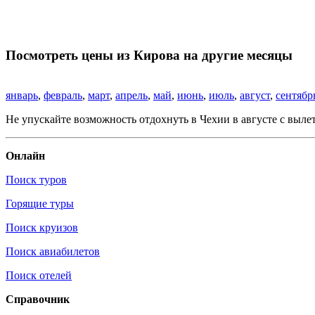
Посмотреть цены из Кирова на другие месяцы
январь
,
февраль
,
март
,
апрель
,
май
,
июнь
,
июль
,
август
,
сентябр
Не упускайте возможность отдохнуть в Чехии в августе с выле
Онлайн
Поиск туров
Горящие туры
Поиск круизов
Поиск авиабилетов
Поиск отелей
Справочник