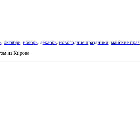
ь
,
октябрь
,
ноябрь
,
декабрь
,
новогодние праздники
,
майские пра
том из Кирова.