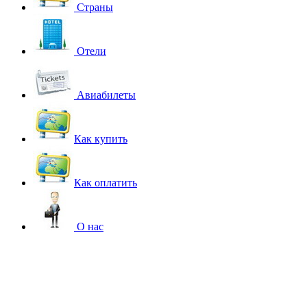
Страны
Отели
Авиабилеты
Как купить
Как оплатить
О нас