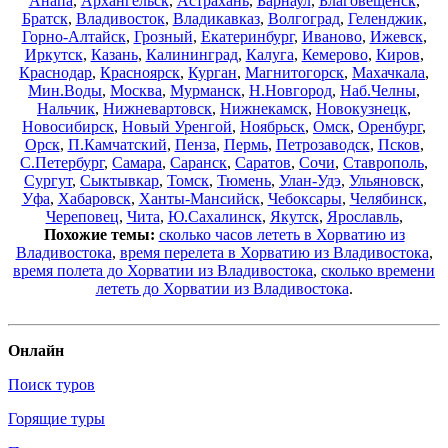
Анапа
,
Архангельск
,
Астрахань
,
Барнаул
,
Благовещенск
,
Братск
,
Владивосток
,
Владикавказ
,
Волгоград
,
Геленджик
,
Горно-Алтайск
,
Грозный
,
Екатеринбург
,
Иваново
,
Ижевск
,
Иркутск
,
Казань
,
Калининград
,
Калуга
,
Кемерово
,
Киров
,
Краснодар
,
Красноярск
,
Курган
,
Магнитогорск
,
Махачкала
,
Мин.Воды
,
Москва
,
Мурманск
,
Н.Новгород
,
Наб.Челны
,
Нальчик
,
Нижневартовск
,
Нижнекамск
,
Новокузнецк
,
Новосибирск
,
Новый Уренгой
,
Ноябрьск
,
Омск
,
Оренбург
,
Орск
,
П.Камчатский
,
Пенза
,
Пермь
,
Петрозаводск
,
Псков
,
С.Петербург
,
Самара
,
Саранск
,
Саратов
,
Сочи
,
Ставрополь
,
Сургут
,
Сыктывкар
,
Томск
,
Тюмень
,
Улан-Удэ
,
Ульяновск
,
Уфа
,
Хабаровск
,
Ханты-Мансийск
,
Чебоксары
,
Челябинск
,
Череповец
,
Чита
,
Ю.Сахалинск
,
Якутск
,
Ярославль
,
Похожие темы:
сколько часов лететь в Хорватию из
Владивостока
,
время перелета в Хорватию из Владивостока
,
время полета до Хорватии из Владивостока
,
сколько времени
лететь до Хорватии из Владивостока
.
Онлайн
Поиск туров
Горящие туры