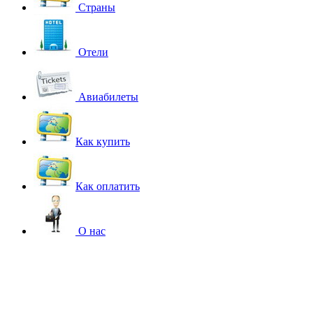
Страны
Отели
Авиабилеты
Как купить
Как оплатить
О нас