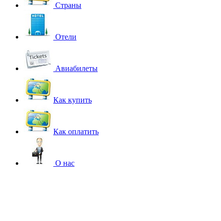
Страны
Отели
Авиабилеты
Как купить
Как оплатить
О нас