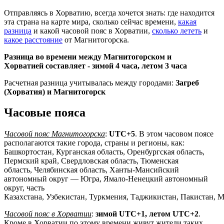
Отправляясь в Хорватию, всегда хочется знать: где находится
эта страна на карте мира, сколько сейчас времени,
какая
разница
и какой часовой пояс в Хорватии,
сколько лететь
и
какое расстояние
от Магнитогорска.
Разница во времени между Магнитогорском и
Хорватией составляет -
зимой 4 часа, летом 3 часа
Расчетная разница учитывалась между городами:
Загреб
(Хорватия) и Магнитогорск
Часовые пояса
Часовой пояс Магнитогорска
:
UTC+5
. В этом часовом поясе
располагаются такие города, страны и регионы, как:
Башкортостан, Курганская область, Оренбургская область,
Пермский край, Свердловская область, Тюменская
область, Челябинская область, Ханты-Мансийский
автономный округ — Югра, Ямало-Ненецкий автономный
округ, часть
Казахстана, Узбекистан, Туркмения, Таджикистан, Пакистан, 
Часовой пояс в Хорватии
:
зимой UTC+1, летом UTC+2
.
Кроме в Хорватии по этому времени живут жители таких