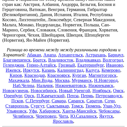
стран как: Австрия, Албания, Андорра, Бельгия, Босния и
Герцеговина, Ватикан, Венгрия, Германия, Гибралтар
(Великобритания), Дания, Испания, Италия, Республика
Косово, Лихтенштейн, Люксембург, Северная Македония,
Мальта, Монако, Нидерланды, Норвегия, Польша, Сан-
Марино, Сербия, Словакия, Словения, Франция, Хорватия,
Черногория, Чехия, Швейцария, Швеция, Шпицберген
(Норвегия), Ян-Майен (Норвегия).
Разница во времени между между различными городами и
Хорватией:
Абакан
,
Анапа
,
Архангельск
,
Астрахань
,
Барнаул
,
Благовещенск
,
Братск
,
Владивосток
,
Владикавказ
,
Волгоград
,
Геленджик
,
Горно-Алтайск
,
Грозный
,
Екатеринбург
,
Иваново
,
Ижевск
,
Иркутск
,
Казань
,
Калининград
,
Калуга
,
Кемерово
,
Киров
,
Краснодар
,
Красноярск
,
Курган
,
Магнитогорск
,
Махачкала
,
Мин.Воды
,
Москва
,
Мурманск
,
Н.Новгород
,
Наб.Челны
,
Нальчик
,
Нижневартовск
,
Нижнекамск
,
Новокузнецк
,
Новосибирск
,
Новый Уренгой
,
Ноябрьск
,
Омск
,
Оренбург
,
Орск
,
П.Камчатский
,
Пенза
,
Пермь
,
Петрозаводск
,
Псков
,
С.Петербург
,
Самара
,
Саранск
,
Саратов
,
Сочи
,
Ставрополь
,
Сургут
,
Сыктывкар
,
Томск
,
Тюмень
,
Улан-Удэ
,
Ульяновск
,
Уфа
,
Хабаровск
,
Ханты-Мансийск
,
Чебоксары
,
Челябинск
,
Череповец
,
Чита
,
Ю.Сахалинск
,
Якутск
,
Ярославль
,