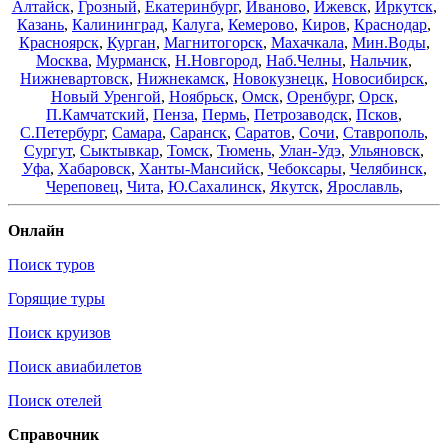
Алтайск
,
Грозный
,
Екатеринбург
,
Иваново
,
Ижевск
,
Иркутск
,
Казань
,
Калининград
,
Калуга
,
Кемерово
,
Киров
,
Краснодар
,
Красноярск
,
Курган
,
Магнитогорск
,
Махачкала
,
Мин.Воды
,
Москва
,
Мурманск
,
Н.Новгород
,
Наб.Челны
,
Нальчик
,
Нижневартовск
,
Нижнекамск
,
Новокузнецк
,
Новосибирск
,
Новый Уренгой
,
Ноябрьск
,
Омск
,
Оренбург
,
Орск
,
П.Камчатский
,
Пенза
,
Пермь
,
Петрозаводск
,
Псков
,
С.Петербург
,
Самара
,
Саранск
,
Саратов
,
Сочи
,
Ставрополь
,
Сургут
,
Сыктывкар
,
Томск
,
Тюмень
,
Улан-Удэ
,
Ульяновск
,
Уфа
,
Хабаровск
,
Ханты-Мансийск
,
Чебоксары
,
Челябинск
,
Череповец
,
Чита
,
Ю.Сахалинск
,
Якутск
,
Ярославль
,
Онлайн
Поиск туров
Горящие туры
Поиск круизов
Поиск авиабилетов
Поиск отелей
Справочник