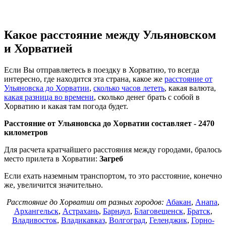
Какое расстояние между Ульяновском
и Хорватией
Если Вы отправляетесь в поездку в Хорватию, то всегда
интересно, где находится эта страна, какое же
расстояние от
Ульяновска до Хорватии
,
сколько часов лететь
, какая валюта,
какая разница во времени
, сколько денег брать с собой в
Хорватию и какая там погода будет.
Расстояние от Ульяновска до Хорватии составляет -
2470
километров
Для расчета кратчайшего расстояния между городами, бралось
место прилета в Хорватии:
Загреб
Если ехать наземным транспортом, то это расстояние, конечно
же, увеличится значительно.
Расстояние до Хорватии от разных городов:
Абакан
,
Анапа
,
Архангельск
,
Астрахань
,
Барнаул
,
Благовещенск
,
Братск
,
Владивосток
,
Владикавказ
,
Волгоград
,
Геленджик
,
Горно-