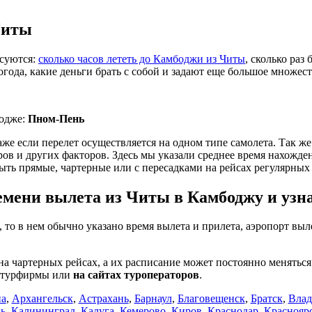
Читы
есуются:
сколько часов лететь до Камбоджи из Читы
, сколько раз
погода, какие деньги брать с собой и задают еще большое множес
бодже:
Пном-Пень
даже если перелет осуществляется на одном типе самолета. Так ж
 и других факторов. Здесь мы указали среднее время нахождени
ыть прямые, чартерные или с пересадками на рейсах регулярных
мени вылета из Читы в Камбоджу и узна
, то в нем обычно указано время вылета и прилета, аэропорт выл
на чартерных рейсах, а их расписание может постоянно менять
в турфирмы или
на сайтах туроператоров
.
а
,
Архангельск
,
Астрахань
,
Барнаул
,
Благовещенск
,
Братск
,
Влад
нь
,
Калининград
,
Калуга
,
Кемерово
,
Киров
,
Краснодар
,
Краснояр