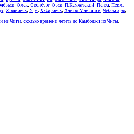
ябрьск
,
Омск
,
Оренбург
,
Орск
,
П.Камчатский
,
Пенза
,
Пермь
,
дэ
,
Ульяновск
,
Уфа
,
Хабаровск
,
Ханты-Мансийск
,
Чебоксары
,
жи из Читы
,
сколько времени лететь до Камбоджи из Читы
.