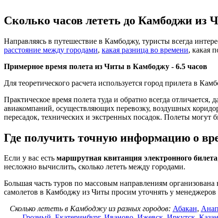
Сколько часов лететь до Камбоджи из 
Направляясь в путешествие в Камбоджу, туристы всегда интер
расстояние между городами
,
какая разница во времени
, какая 
Примерное время полета из Читы в Камбоджу -
6.5 часов
Для теоретического расчета используется город прилета в Кам
Практическое время полета туда и обратно всегда отличается, 
авиакомпаний, осуществляющих перевозку, воздушных коридоров
пересадок, технических и экстренных посадок. Полеты могут б
Где получить точную информацию о вре
Если у вас есть
маршрутная квитанция электронного билета
несложно вычислить, сколько лететь между городами.
Большая часть туров по массовым направлениям организована 
самолетов в Камбоджу из Читы просим уточнять у менеджеро
Сколько лететь в Камбоджу из разных городов:
Абакан
,
Анап
Грозный
,
Екатеринбург
,
Иваново
,
Ижевск
,
Иркутск
,
Каза