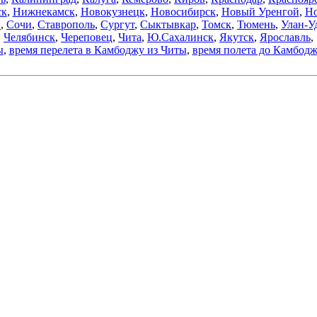
ск
,
Нижнекамск
,
Новокузнецк
,
Новосибирск
,
Новый Уренгой
,
Но
в
,
Сочи
,
Ставрополь
,
Сургут
,
Сыктывкар
,
Томск
,
Тюмень
,
Улан-У
Челябинск
,
Череповец
,
Чита
,
Ю.Сахалинск
,
Якутск
,
Ярославль
,
ы
,
время перелета в Камбоджу из Читы
,
время полета до Камбод