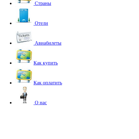
Страны
Отели
Авиабилеты
Как купить
Как оплатить
О нас