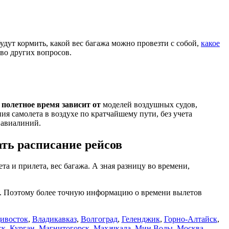
 будут кормить, какой вес багажа можно провезти с собой,
какое
тво других вопросов.
е
полетное время зависит от
моделей воздушных судов,
я самолета в воздухе по кратчайшему пути, без учета
 авиалиний.
ть расписание рейсов
ета и прилета, вес багажа. А зная разницу во времени,
ся. Поэтому более точную информацию о времени вылетов
ивосток
,
Владикавказ
,
Волгоград
,
Геленджик
,
Горно-Алтайск
,
ск
,
Курган
,
Магнитогорск
,
Махачкала
,
Мин.Воды
,
Москва
,