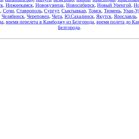
ск
,
Нижнекамск
,
Новокузнецк
,
Новосибирск
,
Новый Уренгой
,
Но
в
,
Сочи
,
Ставрополь
,
Сургут
,
Сыктывкар
,
Томск
,
Тюмень
,
Улан-У
Челябинск
,
Череповец
,
Чита
,
Ю.Сахалинск
,
Якутск
,
Ярославль
,
да
,
время перелета в Камбоджу из Белгорода
,
время полета до Ка
Белгорода
.