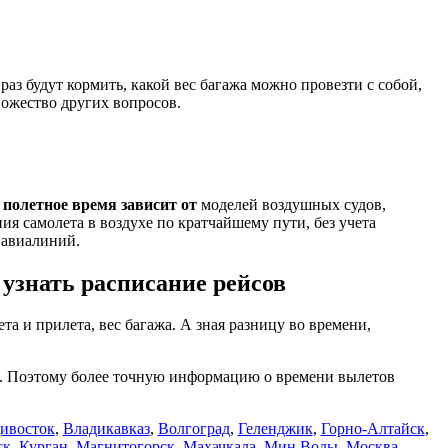
о раз будут кормить, какой вес багажа можно провезти с собой,
множество других вопросов.
е
полетное время зависит от
моделей воздушных судов,
я самолета в воздухе по кратчайшему пути, без учета
 авиалиний.
узнать расписание рейсов
ета и прилета, вес багажа. А зная разницу во времени,
ся. Поэтому более точную информацию о времени вылетов
ивосток
,
Владикавказ
,
Волгоград
,
Геленджик
,
Горно-Алтайск
,
ск
,
Курган
,
Магнитогорск
,
Махачкала
,
Мин.Воды
,
Москва
,