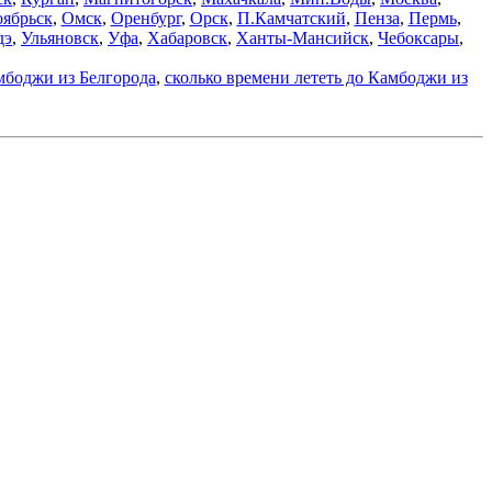
ябрьск
,
Омск
,
Оренбург
,
Орск
,
П.Камчатский
,
Пенза
,
Пермь
,
дэ
,
Ульяновск
,
Уфа
,
Хабаровск
,
Ханты-Мансийск
,
Чебоксары
,
мбоджи из Белгорода
,
сколько времени лететь до Камбоджи из