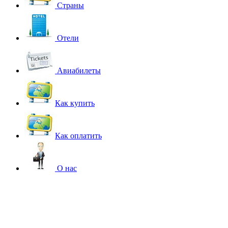
Страны
Отели
Авиабилеты
Как купить
Как оплатить
О нас