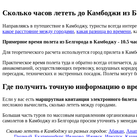
Сколько часов лететь до Камбоджи из Б
Направляясь в путешествие в Камбоджу, туристы всегда интер
какое расстояние между городами
,
какая разница во времени
, 
Примерное время полета из Белгорода в Камбоджу -
10.5 ча
Для теоретического расчета используется город прилета в Кам
Практическое время полета туда и обратно всегда отличается, 
авиакомпаний, осуществляющих перевозку, воздушных коридоров
пересадок, технических и экстренных посадок. Полеты могут б
Где получить точную информацию о вре
Если у вас есть
маршрутная квитанция электронного билета
несложно вычислить, сколько лететь между городами.
Большая часть туров по массовым направлениям организована 
самолетов в Камбоджу из Белгорода просим уточнять у менед
Сколько лететь в Камбоджу из разных городов:
Абакан
,
Анап
Грозный
,
Екатеринбург
,
Иваново
,
Ижевск
,
Иркутск
,
Каза