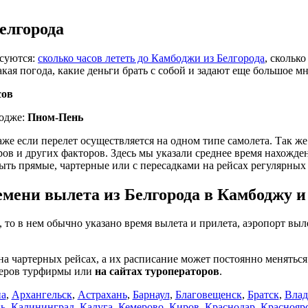
елгорода
есуются:
сколько часов лететь до Камбоджи из Белгорода
, скольк
какая погода, какие деньги брать с собой и задают еще большое 
сов
бодже:
Пном-Пень
даже если перелет осуществляется на одном типе самолета. Так ж
 и других факторов. Здесь мы указали среднее время нахождени
ыть прямые, чартерные или с пересадками на рейсах регулярных
мени вылета из Белгорода в Камбоджу и 
, то в нем обычно указано время вылета и прилета, аэропорт выл
на чартерных рейсах, а их расписание может постоянно менять
жеров турфирмы или
на сайтах туроператоров
.
а
,
Архангельск
,
Астрахань
,
Барнаул
,
Благовещенск
,
Братск
,
Влад
нь
,
Калининград
,
Калуга
,
Кемерово
,
Киров
,
Краснодар
,
Краснояр