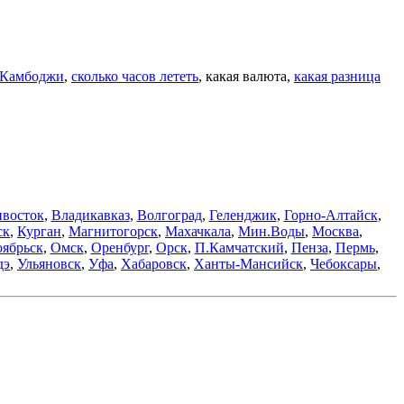
о Камбоджи
,
сколько часов лететь
, какая валюта,
какая разница
восток
,
Владикавказ
,
Волгоград
,
Геленджик
,
Горно-Алтайск
,
ск
,
Курган
,
Магнитогорск
,
Махачкала
,
Мин.Воды
,
Москва
,
ябрьск
,
Омск
,
Оренбург
,
Орск
,
П.Камчатский
,
Пенза
,
Пермь
,
дэ
,
Ульяновск
,
Уфа
,
Хабаровск
,
Ханты-Мансийск
,
Чебоксары
,