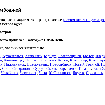
амбоджей
но, где находится эта страна, какое же
расстояние от Якутска д
м погода будет.
метров
 место прилета в Камбодже:
Пном-Пень
же, увеличится значительно.
а
,
Архангельск
,
Астрахань
,
Барнаул
,
Благовещенск
,
Братск
,
Влади
нь
,
Калининград
,
Калуга
,
Кемерово
,
Киров
,
Краснодар
,
Краснояр
ск
,
Нижнекамск
,
Новокузнецк
,
Новосибирск
,
Новый Уренгой
,
Но
в
,
Сочи
,
Ставрополь
,
Сургут
,
Сыктывкар
,
Томск
,
Тюмень
,
Улан-У
Челябинск
,
Череповец
,
Чита
,
Ю.Сахалинск
,
Якутск
,
Ярославль
,