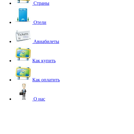
Страны
Отели
Авиабилеты
Как купить
Как оплатить
О нас