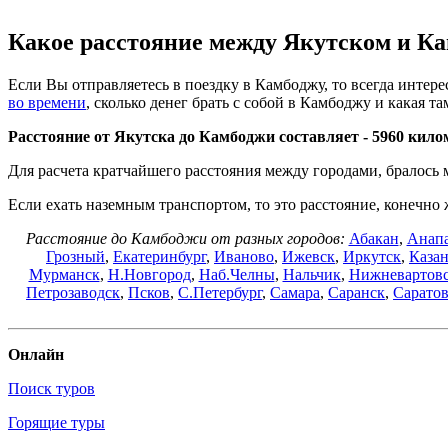
Какое расстояние между Якутском и К
Если Вы отправляетесь в поездку в Камбоджу, то всегда интерес
во времени
, сколько денег брать с собой в Камбоджу и какая та
Расстояние от Якутска до Камбоджи составляет -
5960 кило
Для расчета кратчайшего расстояния между городами, бралось
Если ехать наземным транспортом, то это расстояние, конечно 
Расстояние до Камбоджи от разных городов:
Абакан
,
Анап
Грозный
,
Екатеринбург
,
Иваново
,
Ижевск
,
Иркутск
,
Каза
Мурманск
,
Н.Новгород
,
Наб.Челны
,
Нальчик
,
Нижневартов
Петрозаводск
,
Псков
,
С.Петербург
,
Самара
,
Саранск
,
Сарато
Онлайн
Поиск туров
Горящие туры