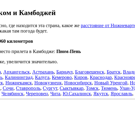
ком и Камбоджей
но, где находится эта страна, какое же
расстояние от Нижневарт
какая там погода будет.
960 километров
 место прилета в Камбодже:
Пном-Пень
же, увеличится значительно.
а
,
Архангельск
,
Астрахань
,
Барнаул
,
Благовещенск
,
Братск
,
Влади
нь
,
Калининград
,
Калуга
,
Кемерово
,
Киров
,
Краснодар
,
Краснояр
ск
,
Нижнекамск
,
Новокузнецк
,
Новосибирск
,
Новый Уренгой
,
Но
в
,
Сочи
,
Ставрополь
,
Сургут
,
Сыктывкар
,
Томск
,
Тюмень
,
Улан-У
Челябинск
,
Череповец
,
Чита
,
Ю.Сахалинск
,
Якутск
,
Ярославль
,