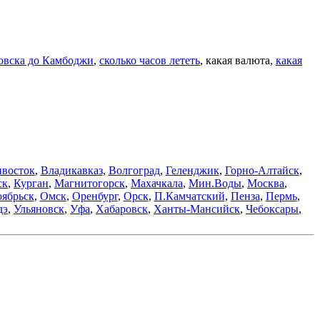
овска до Камбоджи
,
сколько часов лететь
, какая валюта,
какая
восток
,
Владикавказ
,
Волгоград
,
Геленджик
,
Горно-Алтайск
,
ск
,
Курган
,
Магнитогорск
,
Махачкала
,
Мин.Воды
,
Москва
,
ябрьск
,
Омск
,
Оренбург
,
Орск
,
П.Камчатский
,
Пенза
,
Пермь
,
дэ
,
Ульяновск
,
Уфа
,
Хабаровск
,
Ханты-Мансийск
,
Чебоксары
,