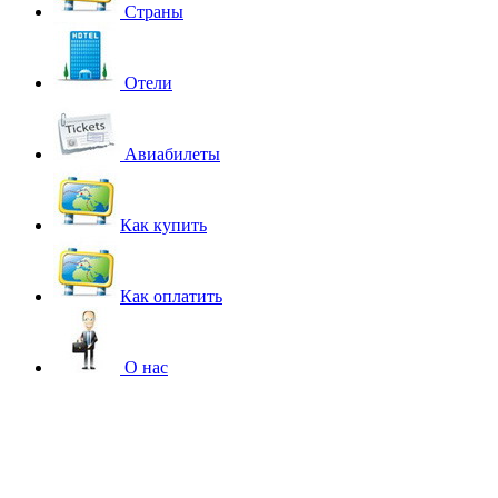
Страны
Отели
Авиабилеты
Как купить
Как оплатить
О нас