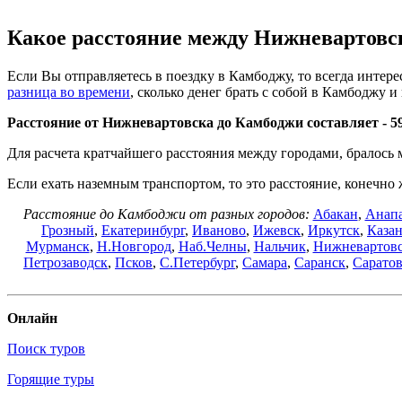
Какое расстояние между Нижневартовс
Если Вы отправляетесь в поездку в Камбоджу, то всегда интерес
разница во времени
, сколько денег брать с собой в Камбоджу и 
Расстояние от Нижневартовска до Камбоджи составляет -
5
Для расчета кратчайшего расстояния между городами, бралось
Если ехать наземным транспортом, то это расстояние, конечно 
Расстояние до Камбоджи от разных городов:
Абакан
,
Анап
Грозный
,
Екатеринбург
,
Иваново
,
Ижевск
,
Иркутск
,
Каза
Мурманск
,
Н.Новгород
,
Наб.Челны
,
Нальчик
,
Нижневартов
Петрозаводск
,
Псков
,
С.Петербург
,
Самара
,
Саранск
,
Сарато
Онлайн
Поиск туров
Горящие туры