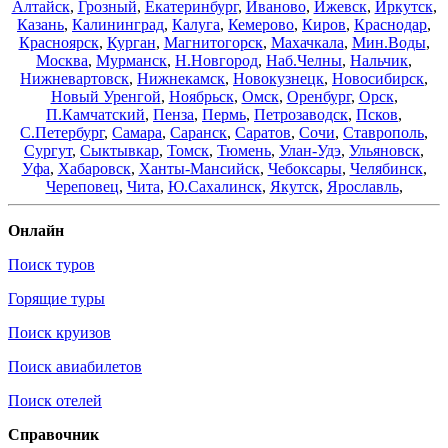
Алтайск
,
Грозный
,
Екатеринбург
,
Иваново
,
Ижевск
,
Иркутск
,
Казань
,
Калининград
,
Калуга
,
Кемерово
,
Киров
,
Краснодар
,
Красноярск
,
Курган
,
Магнитогорск
,
Махачкала
,
Мин.Воды
,
Москва
,
Мурманск
,
Н.Новгород
,
Наб.Челны
,
Нальчик
,
Нижневартовск
,
Нижнекамск
,
Новокузнецк
,
Новосибирск
,
Новый Уренгой
,
Ноябрьск
,
Омск
,
Оренбург
,
Орск
,
П.Камчатский
,
Пенза
,
Пермь
,
Петрозаводск
,
Псков
,
С.Петербург
,
Самара
,
Саранск
,
Саратов
,
Сочи
,
Ставрополь
,
Сургут
,
Сыктывкар
,
Томск
,
Тюмень
,
Улан-Удэ
,
Ульяновск
,
Уфа
,
Хабаровск
,
Ханты-Мансийск
,
Чебоксары
,
Челябинск
,
Череповец
,
Чита
,
Ю.Сахалинск
,
Якутск
,
Ярославль
,
Онлайн
Поиск туров
Горящие туры
Поиск круизов
Поиск авиабилетов
Поиск отелей
Справочник