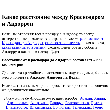
Какое расстояние между Краснодаром
и Андоррой
Если Вы отправляетесь в поездку в Андорру, то всегда
интересно, где находится эта страна, какое же
расстояние от
Краснодара до Андорры
,
сколько часов лететь
, какая валюта,
какая разница во времени
, сколько денег брать с собой в
Андорру и какая там погода будет.
Расстояние от Краснодара до Андорры составляет -
2990
километров
Для расчета кратчайшего расстояния между городами, бралось
место прилета в Андорре:
Андорра-ла-Велья
Если ехать наземным транспортом, то это расстояние, конечно
же, увеличится значительно.
Расстояние до Андорры от разных городов:
Абакан
,
Анапа
,
Архангельск
,
Астрахань
,
Барнаул
,
Благовещенск
,
Братск
,
Владивосток
,
Владикавказ
,
Волгоград
,
Геленджик
,
Горно-