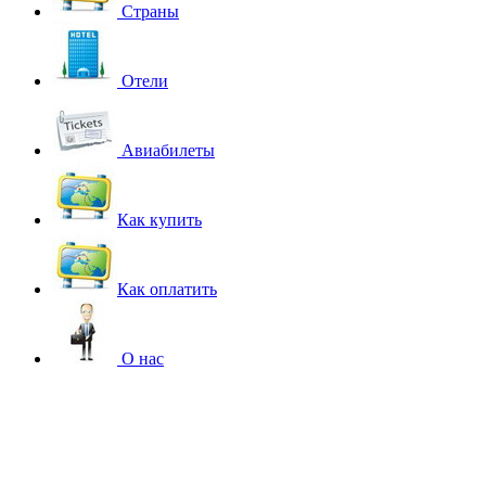
Страны
Отели
Авиабилеты
Как купить
Как оплатить
О нас