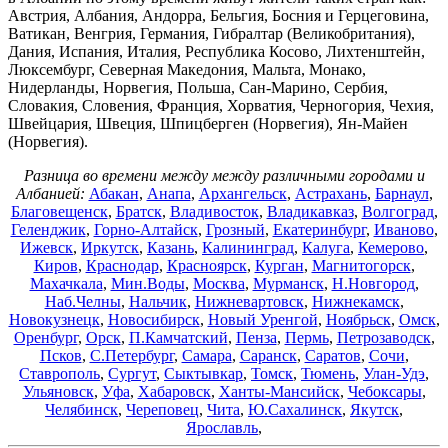
Австрия, Албания, Андорра, Бельгия, Босния и Герцеговина,
Ватикан, Венгрия, Германия, Гибралтар (Великобритания),
Дания, Испания, Италия, Республика Косово, Лихтенштейн,
Люксембург, Северная Македония, Мальта, Монако,
Нидерланды, Норвегия, Польша, Сан-Марино, Сербия,
Словакия, Словения, Франция, Хорватия, Черногория, Чехия,
Швейцария, Швеция, Шпицберген (Норвегия), Ян-Майен
(Норвегия).
Разница во времени между между различными городами и
Албанией:
Абакан
,
Анапа
,
Архангельск
,
Астрахань
,
Барнаул
,
Благовещенск
,
Братск
,
Владивосток
,
Владикавказ
,
Волгоград
,
Геленджик
,
Горно-Алтайск
,
Грозный
,
Екатеринбург
,
Иваново
,
Ижевск
,
Иркутск
,
Казань
,
Калининград
,
Калуга
,
Кемерово
,
Киров
,
Краснодар
,
Красноярск
,
Курган
,
Магнитогорск
,
Махачкала
,
Мин.Воды
,
Москва
,
Мурманск
,
Н.Новгород
,
Наб.Челны
,
Нальчик
,
Нижневартовск
,
Нижнекамск
,
Новокузнецк
,
Новосибирск
,
Новый Уренгой
,
Ноябрьск
,
Омск
,
Оренбург
,
Орск
,
П.Камчатский
,
Пенза
,
Пермь
,
Петрозаводск
,
Псков
,
С.Петербург
,
Самара
,
Саранск
,
Саратов
,
Сочи
,
Ставрополь
,
Сургут
,
Сыктывкар
,
Томск
,
Тюмень
,
Улан-Удэ
,
Ульяновск
,
Уфа
,
Хабаровск
,
Ханты-Мансийск
,
Чебоксары
,
Челябинск
,
Череповец
,
Чита
,
Ю.Сахалинск
,
Якутск
,
Ярославль
,