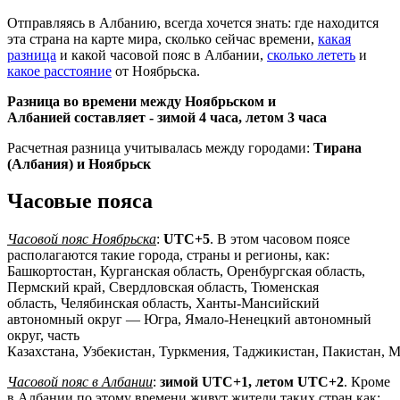
Отправляясь в Албанию, всегда хочется знать: где находится
эта страна на карте мира, сколько сейчас времени,
какая
разница
и какой часовой пояс в Албании,
сколько лететь
и
какое расстояние
от Ноябрьска.
Разница во времени между Ноябрьском и
Албанией составляет -
зимой 4 часа, летом 3 часа
Расчетная разница учитывалась между городами:
Тирана
(Албания) и Ноябрьск
Часовые пояса
Часовой пояс Ноябрьска
:
UTC+5
. В этом часовом поясе
располагаются такие города, страны и регионы, как:
Башкортостан, Курганская область, Оренбургская область,
Пермский край, Свердловская область, Тюменская
область, Челябинская область, Ханты-Мансийский
автономный округ — Югра, Ямало-Ненецкий автономный
округ, часть
Казахстана, Узбекистан, Туркмения, Таджикистан, Пакистан, 
Часовой пояс в Албании
:
зимой UTC+1, летом UTC+2
. Кроме
в Албании по этому времени живут жители таких стран как: