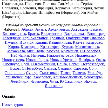
Нидерланды, Норвегия, Польша, Сан-Марино, Сербия,
Словакия, Словения, Франция, Хорватия, Черногория, Чехия,
Швейцария, Швеция, Шпицберген (Норвегия), Ян-Майен
(Норвегия).
Разница во времени между между различными городами и
Албанией:
Абакан
,
Анапа
,
Архангельск
,
Астрахань
,
Барнаул
,
Благовещенск
,
Братск
,
Владивосток
,
Владикавказ
,
Волгоград
,
Геленджик
,
Горно-Алтайск
,
Грозный
,
Екатеринбург
,
Иваново
,
Ижевск
,
Иркутск
,
Казань
,
Калининград
,
Калуга
,
Кемерово
,
Киров
,
Краснодар
,
Красноярск
,
Курган
,
Магнитогорск
,
Махачкала
,
Мин.Воды
,
Москва
,
Мурманск
,
Н.Новгород
,
Наб.Челны
,
Нальчик
,
Нижневартовск
,
Нижнекамск
,
Новокузнецк
,
Новосибирск
,
Новый Уренгой
,
Ноябрьск
,
Омск
,
Оренбург
,
Орск
,
П.Камчатский
,
Пенза
,
Пермь
,
Петрозаводск
,
Псков
,
С.Петербург
,
Самара
,
Саранск
,
Саратов
,
Сочи
,
Ставрополь
,
Сургут
,
Сыктывкар
,
Томск
,
Тюмень
,
Улан-Удэ
,
Ульяновск
,
Уфа
,
Хабаровск
,
Ханты-Мансийск
,
Чебоксары
,
Челябинск
,
Череповец
,
Чита
,
Ю.Сахалинск
,
Якутск
,
Ярославль
,
Онлайн
Поиск туров