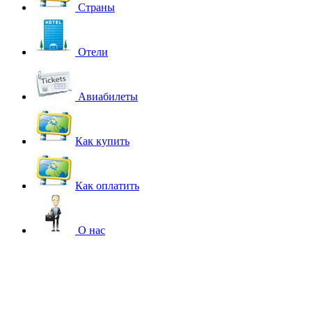
Страны
Отели
Авиабилеты
Как купить
Как оплатить
О нас