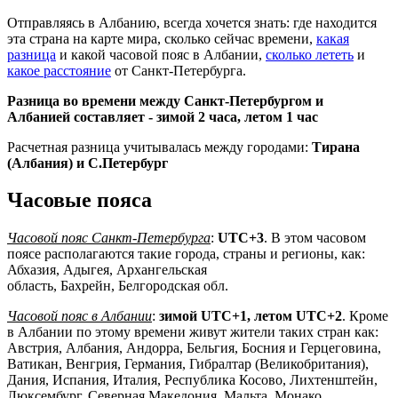
Отправляясь в Албанию, всегда хочется знать: где находится
эта страна на карте мира, сколько сейчас времени,
какая
разница
и какой часовой пояс в Албании,
сколько лететь
и
какое расстояние
от Санкт-Петербурга.
Разница во времени между Санкт-Петербургом и
Албанией составляет -
зимой 2 часа, летом 1 час
Расчетная разница учитывалась между городами:
Тирана
(Албания) и С.Петербург
Часовые пояса
Часовой пояс Санкт-Петербурга
:
UTC+3
. В этом часовом
поясе располагаются такие города, страны и регионы, как:
Абхазия, Адыгея, Архангельская
область, Бахрейн, Белгородская обл.
Часовой пояс в Албании
:
зимой UTC+1, летом UTC+2
. Кроме
в Албании по этому времени живут жители таких стран как:
Австрия, Албания, Андорра, Бельгия, Босния и Герцеговина,
Ватикан, Венгрия, Германия, Гибралтар (Великобритания),
Дания, Испания, Италия, Республика Косово, Лихтенштейн,
Люксембург, Северная Македония, Мальта, Монако,